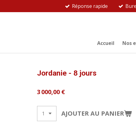
Réponse rapide
Bure
Passer
au
contenu
principal
Accueil
Nos 
Jordanie - 8 jours
3 000,00 €
AJOUTER AU PANIER