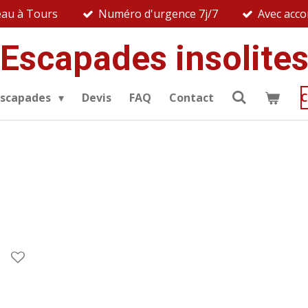
au à Tours
Numéro d'urgence 7j/7
Avec acc
Escapades insolite
escapades
Devis
FAQ
Contact
C