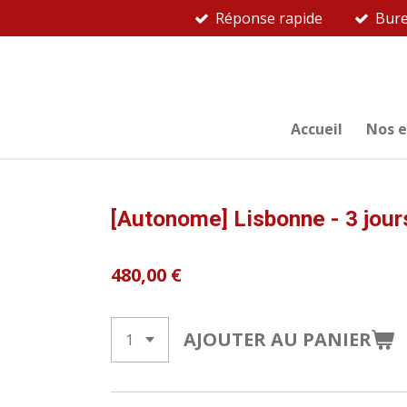
Réponse rapide
Bure
Passer
au
contenu
principal
Accueil
Nos 
[Autonome] Lisbonne - 3 jours
480,00 €
AJOUTER AU PANIER