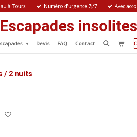
au à Tours
Numéro d'urgence 7j/7
Avec acc
Escapades insolite
escapades
Devis
FAQ
Contact
C
 / 2 nuits