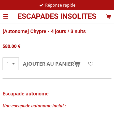
Réponse rapide
Passer
au
ESCAPADES INSOLITES
contenu
principal
[Autonome] Chypre - 4 jours / 3 nuits
580,00 €
AJOUTER AU PANIER
Escapade autonome
Une escapade autonome inclut :